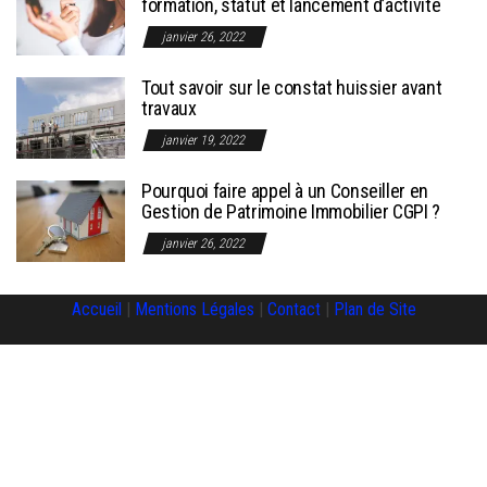
formation, statut et lancement d’activité
janvier 26, 2022
Tout savoir sur le constat huissier avant
travaux
janvier 19, 2022
Pourquoi faire appel à un Conseiller en
Gestion de Patrimoine Immobilier CGPI ?
janvier 26, 2022
Accueil
|
Mentions Légales
|
Contact
|
Plan de Site