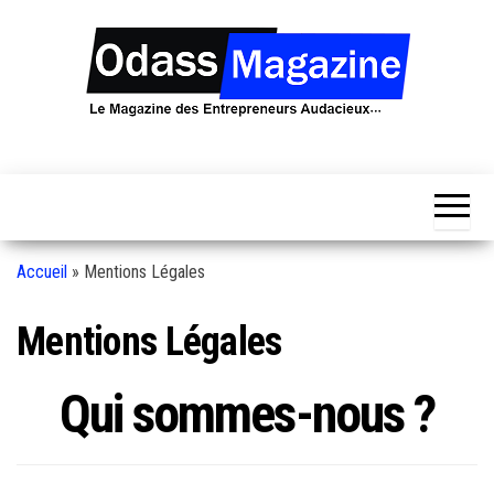
Skip
to
the
content
Odass.org
Le Magazine
des
entrepreneurs
audacieux…
Accueil
»
Mentions Légales
Mentions Légales
Qui sommes-nous ?